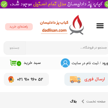
حساب کاربری من
تغییر گذر واژه
راهنمای خرید
سفارشات
خروج از حساب کاربری
جستجو
سبد خرید
رود
/
ثبت نام در سایت
۰
​​021 910 960 52
ارسال فوری
صفحه نخست
بلاگ