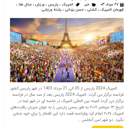
۲۷ مرداد ۰۳
خبر
المپیک
،
پاریس
،
ورزش
،
مدال طلا
،
قهرمان المپیک
،
کشتی
،
حسن یزدانی
،
رشته ورزشی
المپیک 2024 پاریس از 05 الی 21 مرداد 1403 در شهر پاریس کشور
فرانسه برگزار می گردد. المپیک 2024 پاریس بعد از صد سال در فرانسه
برگزار می گردد.کمیته بین المللی المپیک در جلسه ای در شهر لیما در
تاریخ ١٣ سپتامبر ٢٠١٧ به طور رسمی پاریس را به عنوان میزبان رقابت‌های
المپیک ٢٠٢٤ اعلام کرد وفرانسه قصد دارد این افتخار را برای خود جشن
بگیرد. دو شهر لس آنجلس …