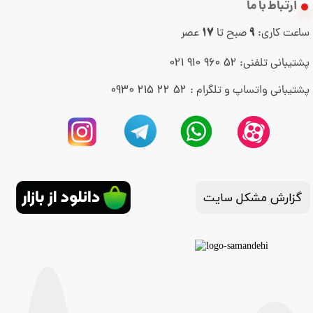
ارتباط با ما
ساعت کاری:
صبح تا
عصر
17
9
52 960 910 021
پشتیبانی تلفنی:
52 22 215 0930
پشتیبانی واتساپ و تلگرام :
گزارش مشکل سایت