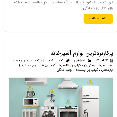
این انتخاب را دشوار کرده‌اند صرفاً حساسیت بالای خانم‌ها نیست بلکه
بازار داغ لوازم خانگی …
ادامه مطلب
پرکاربردترین لوازم آشپزخانه
۱۳ آذر ۰۲
آموزشی
کباب
،
کباب پز
،
کباب پز بدون دود
،
غذا
،
سیخ
،
رستوران
،
کباب پز 10سیخ
،
کباب پز 14 سیخ
،
کباب پز
اپارتمانی
،
کباب پز ایستاده
،
لوازم خانگی