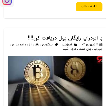
ادامه مطلب
با ایردراپ رایگان پول دریافت کن!!!!
۱۱ شهریور ۰۳
آموزشی
بیتکوین
،
دلار
،
ارز
،
درامد دلاری
،
ایردراپ
،
پول مفت
،
دوج
،
شیبا