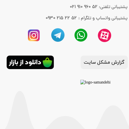
52 960 910 021
پشتیبانی تلفنی:
52 22 215 0930
پشتیبانی واتساپ و تلگرام :
گزارش مشکل سایت