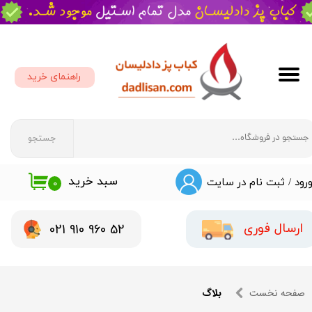
حساب کاربری من
تغییر گذر واژه
راهنمای خرید
سفارشات
خروج از حساب کاربری
جستجو
سبد خرید
رود
/
ثبت نام در سایت
۰
​​021 910 960 52
ارسال فوری
صفحه نخست
بلاگ