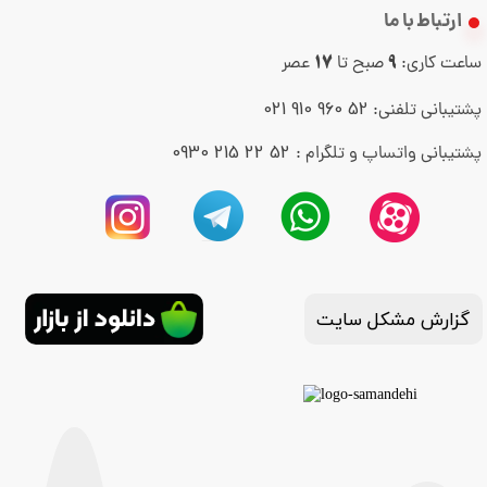
ارتباط با ما
ساعت کاری:
صبح تا
عصر
17
9
52 960 910 021
پشتیبانی تلفنی:
52 22 215 0930
پشتیبانی واتساپ و تلگرام :
گزارش مشکل سایت