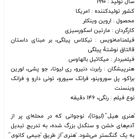
سال تولید : 1990
کشور تولیدکننده : امریکا
محصول : اروین وینکلر
کارگردان : مارتین اسکورسیزی
فیلمنامه‌نویس : نیکلاس پیلگی، بر مبنای داستان
قالتاق نوشتهٔ پیلگی
فیلمبردار : میکائیل بالهاوس
هنرپیشگان : رابرت دنیرو، ری لیوتا، جو پشی، لورین
براکو، پل سوروینو، فرانک سیورو، تونی دارو و فرانک
وینسنت
نوع فیلم : رنگی، 146 دقیقه
̎هنری هیل̎ (لیوتا)، نوجوانی که در محله‌ای پر از
آدم‌های خشن و سنگدل بزرگ شده، به تدریج تبدیل
به یک گنگستر می‌شود. ̎هنری̎ از طریق ̎جیمی کانوی̎