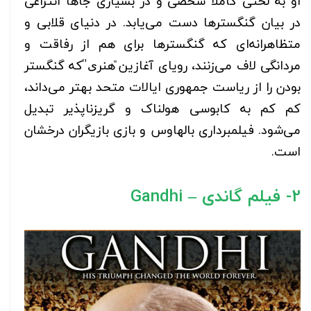
او به لحنی کاملاً شخصی و در بسیاری جاها انتزاعی
در بیان گنگسترها دست می‌یابد. در دنیای قلابی و
متظاهرانه‌ای که گنگسترها برای هم از رفاقت و
مردانگی لاف می‌زنند، رویای آغازین ̎هنری̎ که گنگستر
بودن را از ریاست جمهوری ایالات متحد بهتر می‌داند،
کم کم به کابوسی هولناک و گریزناپذیر تبدیل
می‌شود. فیلمبرداری بالهاوس و بازی بازیگران درخشان
است.
2- فیلم گاندی – Gandhi