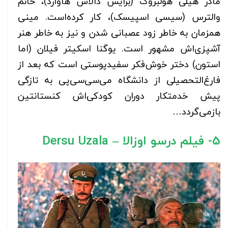
مادر هیلی هولبروک (برایس دالاس هاوارد)، خانم
والترس (سیسی اسپیسک)، کار کرده‌است. مینی
همزمان به خاطر زود عصبانی شدن و نیز به خاطر هنر
آشپزی‌اش مشهور است. یوگنا اسکیتر فیلان (اما
استون) دختر خوش‌فکر سفیدپوستی است که بعد از
فارغ‌التحصیلی از دانشگاه می‌سی‌سی‌پی به تازگی
پیش خدمتکار دوران کودکی‌اش کنستانتین
بازمی‌گردد…
5- فیلم درسو اوزالا – Dersu Uzala