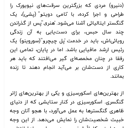
(دنیرو) مردی که بزرگترین سرقت‌های نیویورک را
طراحی و اجرا کرده، با ̎تامی دویتو̎ (پشی)، یک
گنگستر ایتالیائی آشنا می‌شود. ̎هنری̎ پس از گذراندن
چند سال حبس، برای دست‌یابی به آن زندگی
رویائی‌اش، باید در خدمت ̎پل چیچرو̎ (سوروینو) یک
رئیس ارشد مافیایی باشد. اما در پایان، تمامی این
رفقا در چنان مخمصه‌ای گیر می‌افتند که باید هر
کاری از دست‌شان بر می‌آید انجام دهند تا زنده
بمانند.
از بهترین‌های اسکورسیزی و یکی از بهترین‌های ژانر
گنگسری. اسکورسیزی در کنار ستایشی که از دنیای
ظاهری گنگسترها به عمل می‌آورد، با هجو آنان وجه
خبیث شخصیت‌شان را نمایش می‌دهد. از این وجه