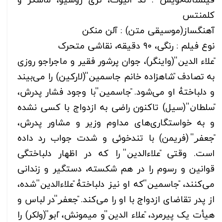
کلمنتس
آهنگساز(موسیقی متن) : آلن منکن
نوع فیلم : رنگی، ۹۰ دقیقه، نقاشی متحرک
̎علاء الدین̎ (واینگر)، جوان پرشور فقیر و ماجراجو روزی
به تصادف ̎شاهزاده خانم جاسمین̎ (لارکین) را می‌بیند
و دلباختهٔ او می‌شود. ̎جاسمین̎ با وجود فشار پدرش،
̎سلطان̎ (سیل) تاکنون راضی به ازدواج با کسی نشده
و به خواستگاری‌های مداوم وزیر و مشاور پدرش،
̎جعفر̎ (فریمن) با تندخوئی و شدت جواب رد داده
است. وقتی ̎علاء‌الدین̎ را که در اظهار دلباختگی
قوانین و رسوم را در هم شکسته، دستگیر و زندانی
می‌کنند، ̎جاسمین̎ که او نیز دلباختهٔ ̎علاءالدین̎ شده،
از پدر تقاضای ازدواج با او را می‌کند. ̎جعفر̎ در لباس و
هیأت یک پیرمرد، ̎علاء الدین̎ و میمونش، ̎ابو̎ (ولکر) را