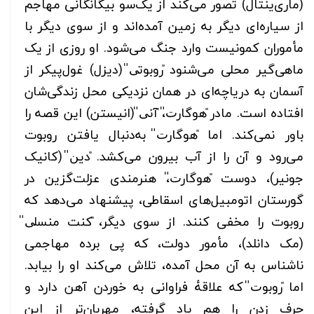
(ماری‌ینتال) تصور می‌کند از یک‌سو بیگانگانی مهاجم
از سیاره‌ای دیگر به زمین آمده‌اند و از سوی دیگر با
مأموران کمونیست وارد جنگ می‌شود. او روزی از یک
ماهی‌گیر محلی می‌شنود ̎روبوتی̎ (دیزل) غول‌پیکر از
آسمان به دریاچه‌ای در همان نزدیکی محل زندگی‌شان
افتاده است. مادر ̎هوگارت̎، ̎آنی̎ (انیستن) این قصه را
باور نمی‌کند. اما ̎هوگارت̎ به‌دنبال یافتن روبوت
می‌رود و آن را از آب بیرون می‌کشد. ̎دین̎ (کانیک
جونیر)، دوست ̎هوگارت̎، هنرمندی عزلت‌گزین در
گورستان اتومبیل‌های اسقاطی، پیشنهاد می‌دهد که
روبوت را مخفی کنند. از سوی دیگر، ̎کنت منسلی̎
(مک دانلد)، مأمور دولت، که پی برده مهاجمی
ناشناس به آن محل آمده، تلاش می‌کند او را بیابد.
اما ̎روبوت̎ که علاقهٔ فراوانی به خوردن آهن دارد و
حرف زدن را هم یاد گرفته، مهربان‌تر از این