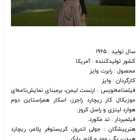
سال تولید : ۱۹۶۵
کشور تولیدکننده : آمریکا
محصول : رابرت وایز
کارگردان : وایز
فیلمنامه‌نویس : ارنست لیمن، برمبنای نمایش‌نامه‌ای
موزیکال کار ریچارد راجرز، اسکار همراستاین دوم
هوارد لینزی و راسل کروز.
فیلمبردار : تد مکورد.
هنرپیشگان : جولی اندروز، کریستوفر پلامر، ریچارد
هیدن، پگی وود و النور پارکر.