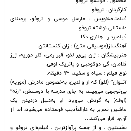
محصول : فرانسوا تروفو
کارگردان : تروفو
فیلمنامه‌نویس : مارسل موسی و تروفو، برمبنای
داستانی نوشته تروفو
فیلمبردار : هانری دکا.
آهنگساز(موسیقی متن) : ژان کنستانتن.
هنرپیشگان : ژان پی‌یر لئو، آلبر رمی، کلر موریه، ژرژ
فلامان، گی دوکومبی و پاتریک اوفی.
نوع فیلم : سیاه و سفید، ۹۳ دقیقه.
آنتوان” (لئو) که از والدین، به‌خصوص مادرش (موریه)
بی‌توجهی می‌بیند، به جای مدرسه با دوستش، “رنه”
(اوفه) به گردش می‌‌رود. او به‌دلیل دزدیدن یک
ماشین تحریر به دارالتأدیب فرستاده می‌شود، اما از
آن‌جا فرار می‌کند…
نخستین ـ و از جمله پرآوازترین ـ فیلم‌ەای تروفو و