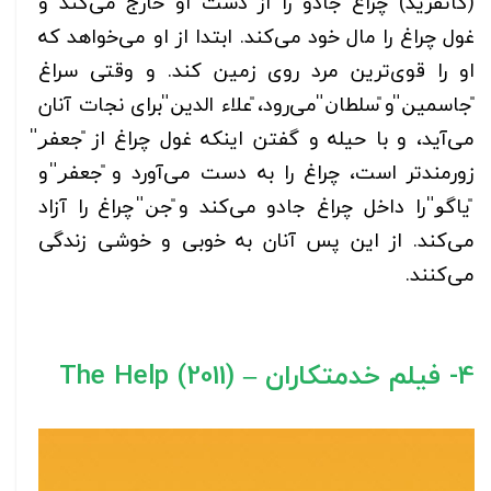
(گاتفرید) چراغ جادو را از دست او خارج می‌کند و
غول چراغ را مال خود می‌کند. ابتدا از او می‌خواهد که
او را قوی‌ترین مرد روی زمین کند. و وقتی سراغ
̎جاسمین̎ و ̎سلطان̎ می‌رود، ̎علاء الدین̎ برای نجات آنان
می‌آید، و با حیله و گفتن اینکه غول چراغ از ̎جعفر̎
زورمندتر است، چراغ را به دست می‌آورد و ̎جعفر̎ و
̎یاگو̎ را داخل چراغ جادو می‌کند و ̎جن̎ چراغ را آزاد
می‌کند. از این پس آنان به خوبی و خوشی زندگی
می‌کنند.
4- فیلم خدمتکاران – The Help (2011)