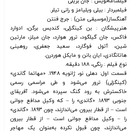
فیلمنامه‌نویس : جان بریلی
فیلمبردار : بیلی ویلیامز و رانی تیلر.
آهنگساز(موسیقی متن) : جرج فنتن
هنرپیشگان : بن کینگزلی، کندیس برگن، ادوارد
فاکس، جان گیلگود، تروِر هوارد، جان میلز، مارتین
شین، آتول فوگارد، سعید جعفری، روهینی
هاتانگادی، ایان بانن و مایکل هوردرن.
نوع فیلم : رنگی، ۱۸۸ دقیقه.
قسمت اول: دهلی نو، ژانویه 1948. «مهاتما گاندی»
(کینگزلی) ترور می‌شود و طی مراسمی رسمی
خاکسترش به رود گنگ سپرده می‌شود. آفریقای
جنوبی 1893. «گاندی» را – که وکیل مدافع جوانی
است – از قطار بیرون می‌اندازند، چون 1893. «گاندی»
را – وکیل مدافع جوانی است – از قطار بیرون
می‌اندازند، چون قبول نکرده به‌عنوان یک مهاجر