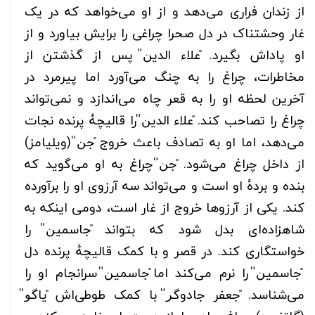
از زندان فراری می‌دهد و از او می‌خواهد که در یک
غار وحشتناک در دل صحرا چراغی را برایش بیاورد و از
او پاداش بگیرد. ̎علاء الدین̎ پس از گذشتن از
مخاطرات، چراغ را به چنگ می‌آورد اما پیرمرد در
آخرین لحظه‌ او را به قعر چاه می‌اندازد و نمی‌تواند
چراغ را تصاحب کند. ̎علاء الدین̎ را قالیچهٔ پرنده نجات
می‌دهد، اما او به تصادف باعث خروج ̎جن̎ (ویلیامز)
از داخل چراغ می‌شود. ̎جن̎ چراغ به او می‌گوید که
بنده و بردهٔ او است و می‌تواند سه آرزوی او را برآورده
کند. یکی از آرزوها خروج از غار است، دومی اینکه به
شاهزاده‌ای بدل شود که بتواند ̎جاسمین̎ را
خواستگاری کند. در قصر و با کمک قالیچهٔ پرنده دل
̎جاسمین̎ را نرم می‌کند اما ̎جاسمین̎ سرانجام او را
می‌شناسد. ̎جعفر جادوگر̎ با کمک طوطی‌اش ̎یاگو̎