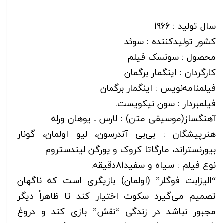
سال تولید : 1966
کشور تولیدکننده : سوئد
محصول : سونسک فیلم
کارگردان : اینگمار برگمان
فیلمنامه‌نویس : اینگمار برگمان
فیلمبردار : سون نیکویست.
آهنگساز(موسیقی متن) : لارس ـ یوهان ورله
هنرپیشگان : بی‌بی آندرسون، لیو اولمان، گونار
بیورنستراند، مارگاتا کروک و یورگن لیندستروم
نوع فیلم : سیاه و سفید81دقیقه.
“الیزابت فوگلر” (اولمان) بازیگری است که ناگهان
تصمیم می‌گیرد سکوت اختیار کند تا ظاهراً دیگر
مجبور نباشد در زندگی “نقش” بازی کند و دروغ