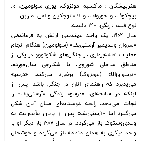
هنرپیشگان : ماکسیم مونزوک، یوری سولومین، م.
بیچکوف، و. خورولف، و. لاستوچکین و اس. مارین.
نوع فیلم : رنگی، 140 دقیقه.
سال 1902. یک واحد مهندسی ارتش به فرماندهی
«سروان ولادیمیر آرسنی‌یف» (سولومین) هنگام انجام
عملیات نقشه‌برداری در جنگل‌های شکوتووو در یکی از
مناطق ساحلی شوروی، با شکارچی سال‌خورده،
«درسواوزالا» (مونزوک) برخورد می‌کند. «درسو»
می‌پذیرد که راهنمای آنان در جنگل باشد. پس از
اینکه در سانحه‌ای، «درسو» زندگی «آرسنی‌یف» را
نجات می‌دهد، رابطه دوستانه‌ای میان آنان شکل
می‌گیرد اما «آرسنی‌یف» پس از پایان مأموریت به
ولادی‌وستوک باز می‌گردد. در سال 1907 بار دیگر او با
واحد دیگری به همان منطقه باز می‌گردد و خوشحال