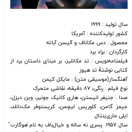
سال تولید : ۱۹۹۹
کشور تولیدکننده : آمریکا
محصول : دس مکاناف و آلیسن آباته
کارگردان : براد برد
فیلمنامه‌نویس : تد مکانلیز، بر مبنای داستان برد از
کتابی نوشتهٔ تد هیوز
آهنگساز(موسیقی متن) : مایکل کیمن
نوع فیلم : رنگی، ۸۷ دقیقه، نقاشی متحرک
صدا : جنیفر انیستن، هاری کانیک جونیر، وین دیزل،
جیمز گامن، کلوریس لیچمن، کریستوفر مک‌دانلد،
ایلی ماری‌ینتال
سال 1957. پسری نه ساله و خیال‌باف به نام ̎هوگارت̎