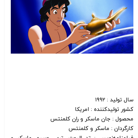
سال تولید : ۱۹۹۲
کشور تولیدکننده : امریکا
محصول : جان ماسکر و ران کلمنتس
کارگردان : ماسکر و کلمنتس
فیلمنامه‌نویس : تد الیوت، تری روسیو، ماسکر و